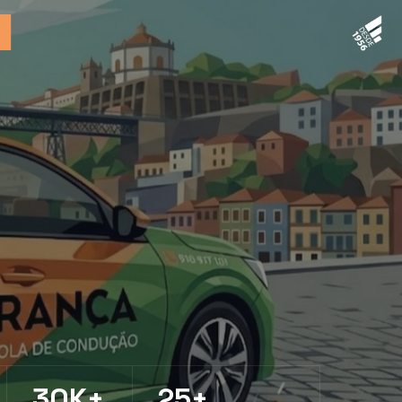
30K+
25+