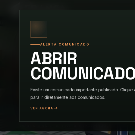
F
DOMI
ALERTA COMUNICADO
ABRIR
A EST
COMUNICAD
Existe um comunicado importante publicado. Clique 
para ir diretamente aos comunicados.
VER AGORA
Para conduzires o teu futuro, sempre em segurança, fa
escolha certa e inscreve-te na E.C FRANÇA!