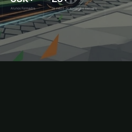
Alunos Formados
de média de aprovados mensais